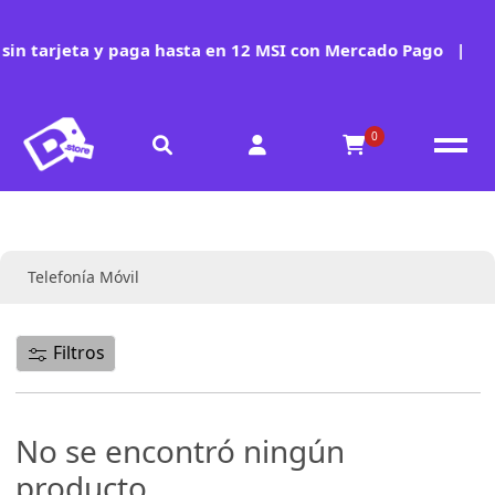
in tarjeta y paga hasta en 12 MSI con Mercado Pago
|
0
Colección:
Telefonía Móvil
Filtros
No se encontró ningún
producto