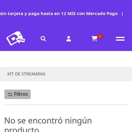
in tarjeta y paga hasta en 12 MSI con Mercado Pago
|
0
Colección:
KIT DE STREAMING
Filtros
No se encontró ningún
producto