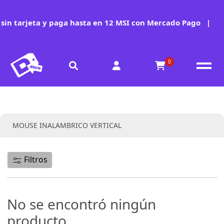
in tarjeta y paga hasta en 12 MSI con Mercado Pago
|
0
Colección:
MOUSE INALAMBRICO VERTICAL
Filtros
No se encontró ningún
producto