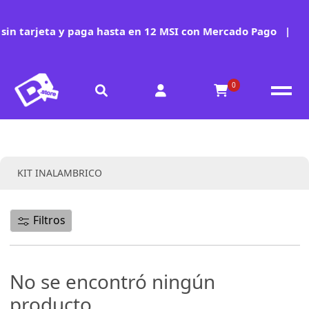
in tarjeta y paga hasta en 12 MSI con Mercado Pago
|
0
Colección:
KIT INALAMBRICO
Filtros
No se encontró ningún
producto