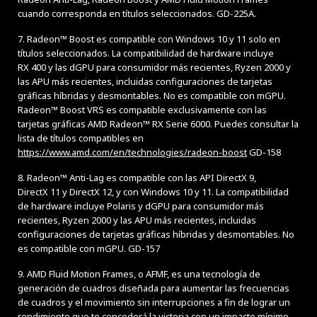
cuando corresponda en títulos seleccionados. GD-225A.
7. Radeon™ Boost es compatible con Windows 10 y 11 solo en
títulos seleccionados. La compatibilidad de hardware incluye
RX 400 y las dGPU para consumidor más recientes, Ryzen 2000 y
las APU más recientes, incluidas configuraciones de tarjetas
gráficas híbridas y desmontables. No es compatible con mGPU.
Radeon™ Boost VRS es compatible exclusivamente con las
tarjetas gráficas AMD Radeon™ RX Serie 6000. Puedes consultar la
lista de títulos compatibles en
https://www.amd.com/en/technologies/radeon-boost
GD-158
8. Radeon™ Anti-Lag es compatible con las API DirectX 9,
DirectX 11 y DirectX 12, y con Windows 10 y 11. La compatibilidad
de hardware incluye Polaris y dGPU para consumidor más
recientes, Ryzen 2000 y las APU más recientes, incluidas
configuraciones de tarjetas gráficas híbridas y desmontables. No
es compatible con mGPU. GD-157
9. AMD Fluid Motion Frames, o AFMF, es una tecnología de
generación de cuadros diseñada para aumentar las frecuencias
de cuadros y el movimiento sin interrupciones a fin de lograr un
rendimiento que te concederá la victoria con un impacto mínimo