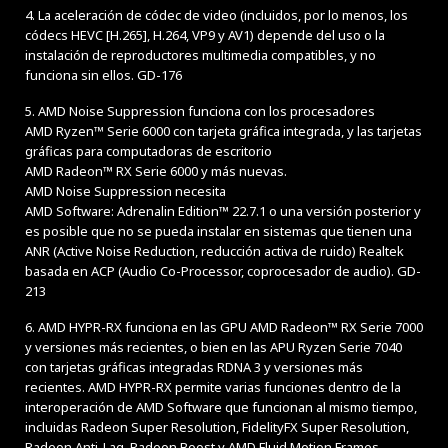
4. La aceleración de códec de video (incluidos, por lo menos, los
códecs HEVC [H.265], H.264, VP9 y AV1) depende del uso o la
instalación de reproductores multimedia compatibles, y no
funciona sin ellos. GD-176
5. AMD Noise Suppression funciona con los procesadores
AMD Ryzen™ Serie 6000 con tarjeta gráfica integrada, y las tarjetas
gráficas para computadoras de escritorio
AMD Radeon™ RX Serie 6000 y más nuevas.
AMD Noise Suppression necesita
AMD Software: Adrenalin Edition™ 22.7.1 o una versión posterior y
es posible que no se pueda instalar en sistemas que tienen una
ANR (Active Noise Reduction, reducción activa de ruido) Realtek
basada en ACP (Audio Co-Processor, coprocesador de audio). GD-
213
6. AMD HYPR-RX funciona en las GPU AMD Radeon™ RX Serie 7000
y versiones más recientes, o bien en las APU Ryzen Serie 7040
con tarjetas gráficas integradas RDNA 3 y versiones más
recientes. AMD HYPR-RX permite varias funciones dentro de la
interoperación de AMD Software que funcionan al mismo tiempo,
incluidas Radeon Super Resolution, FidelityFX Super Resolution,
Radeon Anti-Lag, Radeon Boost y AMD Fluid Motion Frames