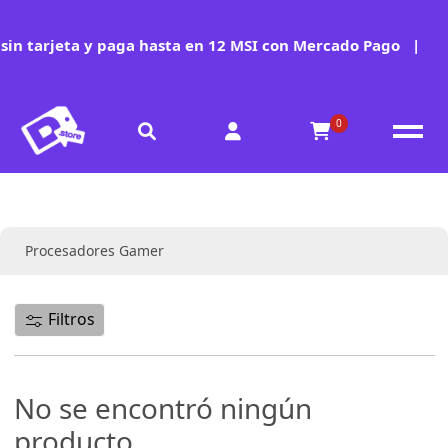
in tarjeta y paga hasta en 12 MSI con Mercado Pago
|
0
Colección:
Procesadores Gamer
Filtros
No se encontró ningún
producto